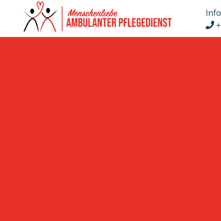
Info
+