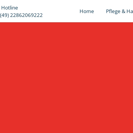
 Hotline
Home
Pflege & Ha
(49) 22862069222